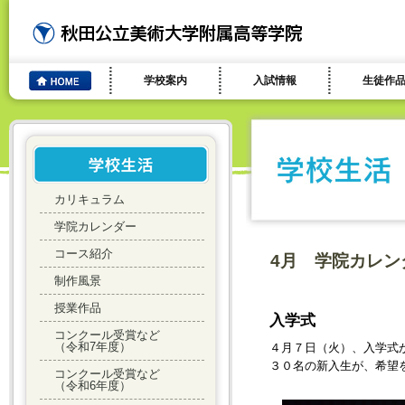
学校案内
入試情報
生徒作
カリキュラム
学院カレンダー
コース紹介
4月 学院カレン
制作風景
授業作品
入学式
コンクール受賞など
（令和7年度）
４月７日（火）、入学式
３０名の新入生が、希望
コンクール受賞など
（令和6年度）